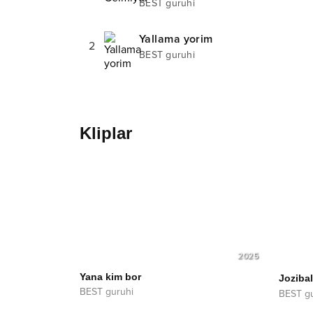
BEST guruhi
Yallama yorim
2
BEST guruhi
Kliplar
2025
Yana kim bor
Jozibal
BEST guruhi
BEST gu