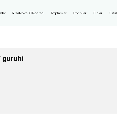
mlar
RizaNova XIT-paradi
To‘plamlar
Ijrochilar
Kliplar
Kutu
 guruhi