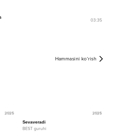
a
03:35
Hammasini ko‘rish
2025
2025
Sevaveradi
BEST guruhi