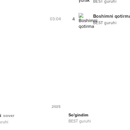
BEST guruhi
Boshimni qotirm
4
03:04
BEST guruhi
2025
So'gindim
i
cover
BEST guruhi
ruhi