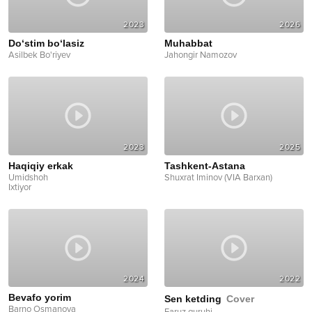
2023
2026
Do‘stim bo‘lasiz
Muhabbat
Asilbek Bo'riyev
Jahongir Namozov
2023
2025
Haqiqiy erkak
Tashkent-Astana
Umidshoh
Shuxrat Iminov (VIA Barxan)
Ixtiyor
2024
2022
Bevafo yorim
Sen ketding
Cover
Barno Osmanova