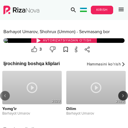
KIRISH
Barhayot Umarov
,
Shohrux (Ummon)
-
Sevmasang bor
AVTORIZATSIYADAN O‘TISH
3
Ijrochining boshqa kliplari
Hammasini ko‘rish
2023
2023
Yomg'ir
Dilim
Barhayot Umarov
Barhayot Umarov