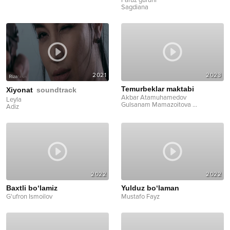
Faruz guruhi
Sagdiana
2021
2023
Temurbeklar maktabi
Xiyonat
soundtrack
Akbar Atamuhamedov
Leyla
Gulsanam Mamazoitova
...
Adiz
2022
2022
Baxtli bo‘lamiz
Yulduz bo‘laman
G'ufron Ismoilov
Mustafo Fayz