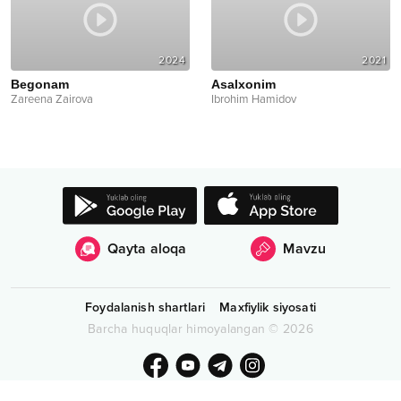
2024
2021
Begonam
Asalxonim
Zareena Zairova
Ibrohim Hamidov
Qayta aloqa
Mavzu
Foydalanish shartlari
Maxfiylik siyosati
Barcha huquqlar himoyalangan
©
2026