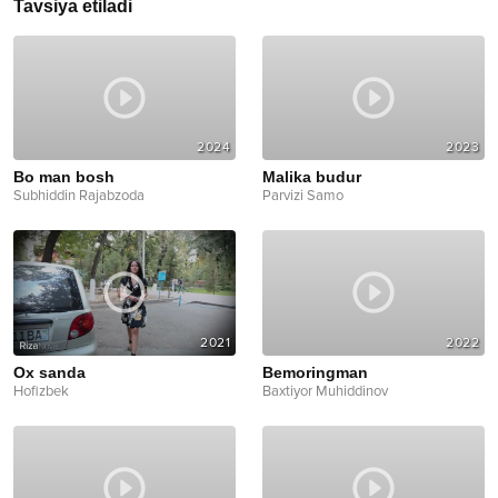
Tavsiya etiladi
2024
2023
Bo man bosh
Malika budur
Subhiddin Rajabzoda
Parvizi Samo
2021
2022
Ox sanda
Bemoringman
Hofizbek
Baxtiyor Muhiddinov