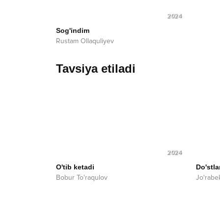
2024
Sog'indim
Rustam Ollaquliyev
Tavsiya etiladi
2024
O'tib ketadi
Do'stla
Bobur To'raqulov
Jo'rabe