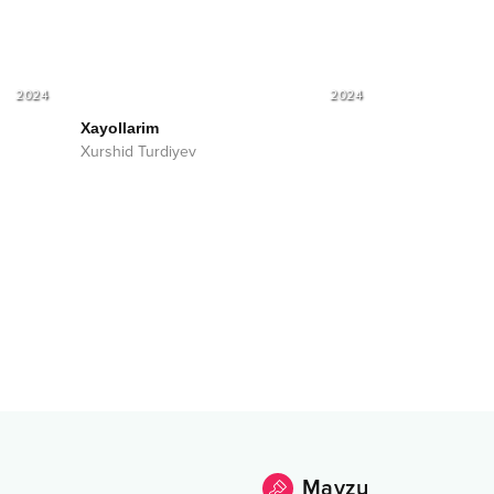
2024
2024
Xayollarim
Xurshid Turdiyev
Mavzu