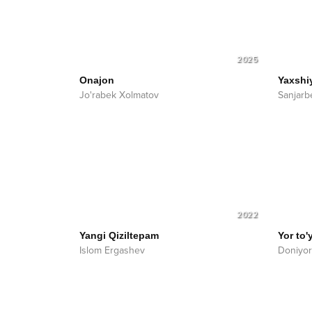
2025
Onajon
Yaxshi
Jo'rabek Xolmatov
Sanjar
2022
Yangi Qiziltepam
Yor to
Islom Ergashev
Doniyor