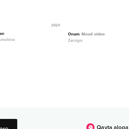
2024
an
Onam
Mood video
Ismoilova
Zarnigor
Qayta aloqa