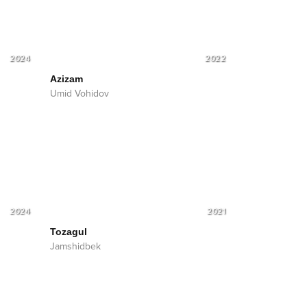
2024
2022
Azizam
Umid Vohidov
2024
2021
Tozagul
Jamshidbek