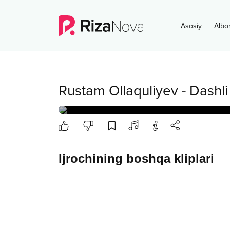
Asosiy
Albo
Rustam Ollaquliyev
-
Dashli
Ijrochining boshqa kliplari