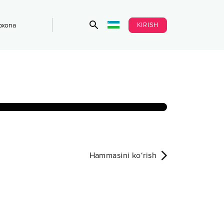
KIRISH
bxona
Hammasini ko‘rish