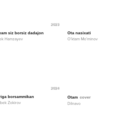
2023
yam siz borsiz dadajon
Ota nasixati
bek Hamzayev
O'ktam Mo'minov
2024
'yiga borsammikan
Otam
cover
bek Zokirov
Dilnavo