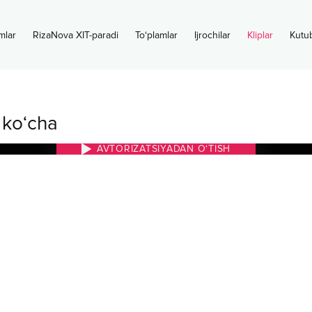
mlar
RizaNova XIT-paradi
To‘plamlar
Ijrochilar
Kliplar
Kutu
 ko‘cha
AVTORIZATSIYADAN O‘TISH