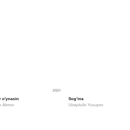
2021
r o'ynasin
Sog‘ina
k Alimov
Ubaydullo Yusupov