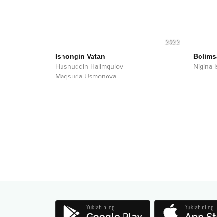
2022
Ishongin Vatan
Bolims
Husnuddin Halimqulov
Nigina 
Maqsuda Usmonova
...