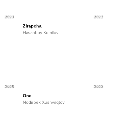
2023
2022
Zirapcha
Hasanboy Komilov
2025
2022
Ona
Nodirbek Xushvaqtov