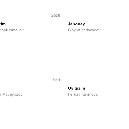
2025
rim
Janoney
bek Ismoilov
G'ayrat Yarlakabov
2021
Oy qizim
n Matniyozov
Feruza Karimova