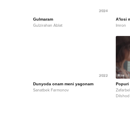
2024
Gulmaram
A'losi
Gulzirahan Ablat
Imron
2022
Dunyoda onam meni yagonam
Popuri
Sanatbek Farmonov
Zafarb
Dilshod