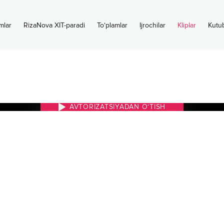
mlar
RizaNova XIT-paradi
To‘plamlar
Ijrochilar
Kliplar
Kutu
AVTORIZATSIYADAN O‘TISH