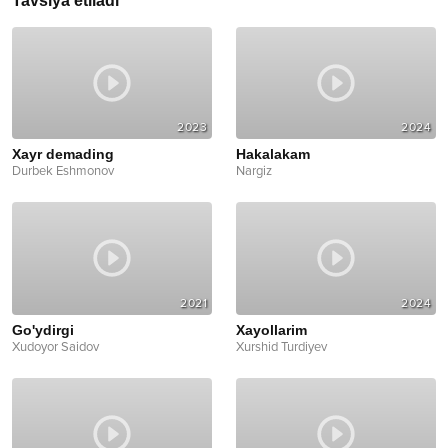
Tavsiya etiladi
2023
2024
Xayr demading
Hakalakam
Durbek Eshmonov
Nargiz
2021
2024
Go'ydirgi
Xayollarim
Xudoyor Saidov
Xurshid Turdiyev