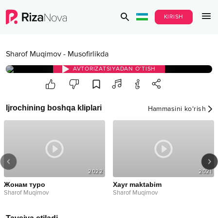
KIRISH
Sharof Muqimov
-
Musofirlikda
AVTORIZATSIYADAN O‘TISH
Ijrochining boshqa kliplari
Hammasini ko‘rish
2022
2021
Жонам туро
Xayr maktabim
Sharof Muqimov
Sharof Muqimov