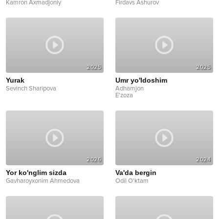
Kamron Axmadjoniy
Firdavs Ashurov
2025
2025
Yurak
Umr yo'ldoshim
Sevinch Sharipova
Adhamjon
E'zoza
2026
2024
Yor ko'nglim sizda
Va'da bergin
Gavharoyxonim Ahmedova
Odil O'ktam