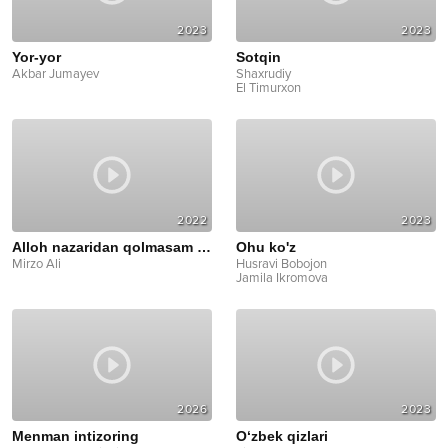
2023
2023
Yor-yor
Sotqin
Akbar Jumayev
Shaxrudiy
El Timurxon
2022
2023
Alloh nazaridan qolmasam bo‘ldi
Ohu ko'z
Mirzo Ali
Husravi Bobojon
Jamila Ikromova
2026
2023
Menman intizoring
O‘zbek qizlari