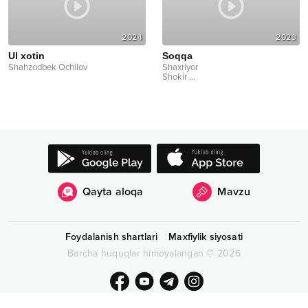
2024
2023
Ul xotin
Soqqa
Shahzodbek Ochilov
Shaxriyor
Shokir
...
Qayta aloqa
Mavzu
Foydalanish shartlari
Maxfiylik siyosati
Barcha huquqlar himoyalangan
©
2026