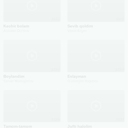
2023
2015
Kechir bolam
Sevib qoldim
Asliddin Do'stov
Vaxid Aliyev
2023
2024
Boylandim
Eslayman
Sarvar Mamajonov
G'ulomjon Yoqubov
2025
2021
Tamom-tamom
Jufti halolim