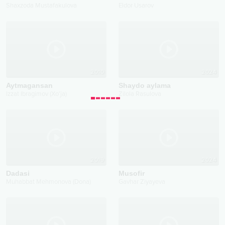
Shaxzoda Mustafakulova
Eldor Usarov
2010
2024
Aytmagansan
Shaydo aylama
Izzat Ibragimov (Xo‘ja)
Zilola Rasulova
2019
2024
Dadasi
Musofir
Muhabbat Mehmonova (Dona)
Gavhar Ziyayeva