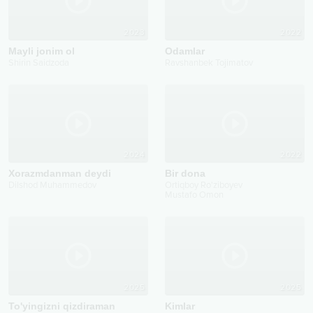
2023
2022
Mayli jonim ol
Odamlar
Shirin Saidzoda
Ravshanbek Tojimatov
2024
2022
Xorazmdanman deydi
Bir dona
Dilshod Muhammedov
Ortiqboy Ro'ziboyev
Mustafo Omon
2025
2025
To'yingizni qizdiraman
Kimlar