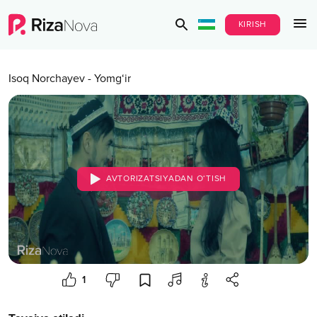
KIRISH
Isoq Norchayev
-
Yomg‘ir
AVTORIZATSIYADAN O‘TISH
1