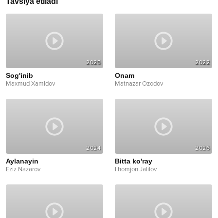
Tavsiya etiladi
2025
2022
Sog'inib
Onam
Maxmud Xamidov
Matnazar Ozodov
2024
2026
Aylanayin
Bitta ko'ray
Eziz Nazarov
Ilhomjon Jalilov