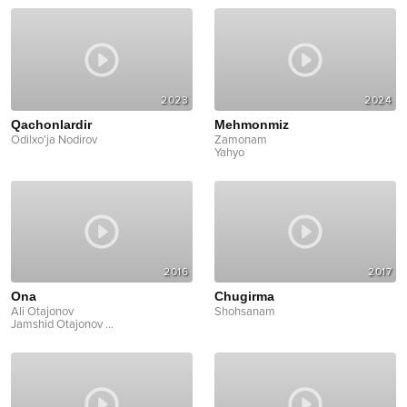
2023
2024
Qachonlardir
Mehmonmiz
Odilxo'ja Nodirov
Zamonam
Yahyo
2016
2017
Ona
Chugirma
Ali Otajonov
Shohsanam
Jamshid Otajonov
...