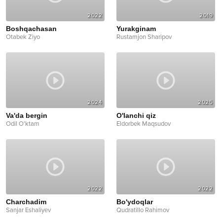
2022
2019
Boshqachasan
Yurakginam
Otabek Ziyo
Rustamjon Sharipov
2024
2025
Va'da bergin
O'lanchi qiz
Odil O'ktam
Eldorbek Maqsudov
2022
2022
Charchadim
Bo'ydoqlar
Sanjar Eshaliyev
Qudratillo Rahimov