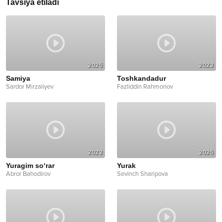
Tavsiya etiladi
2025
2022
Samiya
Toshkandadur
Sardor Mirzaliyev
Fazliddin Rahmonov
2022
2025
Yuragim so‘rar
Yurak
Abror Bahodirov
Sevinch Sharipova