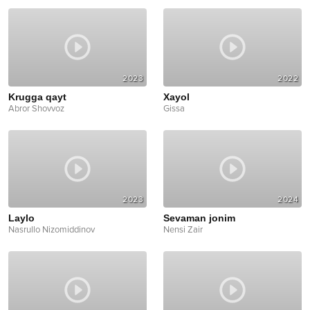
2023
2022
Krugga qayt
Xayol
Abror Shovvoz
Gissa
2023
2024
Laylo
Sevaman jonim
Nasrullo Nizomiddinov
Nensi Zair