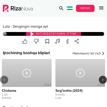
KIRISH
Lola
-
Sevgingni menga ayt
AVTORIZATSIYADAN O‘TISH
Ijrochining boshqa kliplari
Hammasini ko‘rish
2024
2024
Chidama
Sog'indim (2024)
Lola
Konsta
Konsta
Lola