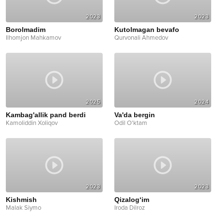
2023
2023
Borolmadim
Kutolmagan bevafo
Ilhomjon Mahkamov
Qurvonali Ahmedov
2025
2024
Kambag'allik pand berdi
Va'da bergin
Kamoliddin Xoliqov
Odil O'ktam
2023
2023
Kishmish
Qizalog‘im
Malak Siymo
Iroda Dilroz