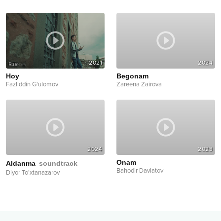
2021
2024
Hoy
Begonam
Fazliddin G'ulomov
Zareena Zairova
2024
2023
Onam
Aldanma
soundtrack
Bahodir Davlatov
Diyor To’xtanazarov