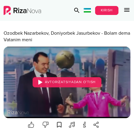
KIRISH
Ozodbek Nazarbekov
,
Doniyorbek Jasurbekov
-
Bolam dema
Vatanim meni
AVTORIZATSIYADAN O‘TISH