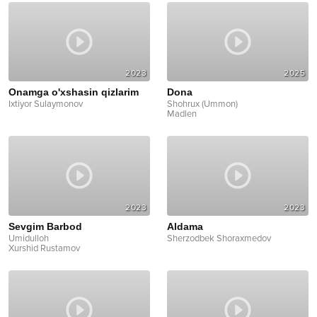
2023
2025
Onamga o'xshasin qizlarim
Dona
Ixtiyor Sulaymonov
Shohrux (Ummon)
Madlen
2023
2023
Sevgim Barbod
Aldama
Umidulloh
Sherzodbek Shoraxmedov
Xurshid Rustamov