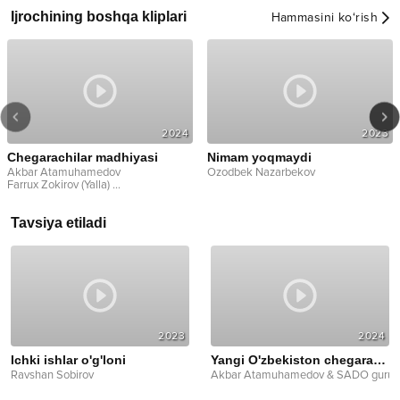
Ijrochining boshqa kliplari
Hammasini ko‘rish
2024
2023
Chegarachilar madhiyasi
Nimam yoqmaydi
Akbar Atamuhamedov
Ozodbek Nazarbekov
Farrux Zokirov (Yalla)
...
Tavsiya etiladi
2023
2024
Ichki ishlar o'g'loni
Yangi O'zbekiston chegarachilari
Ravshan Sobirov
Akbar Atamuhamedov & SADO guruh