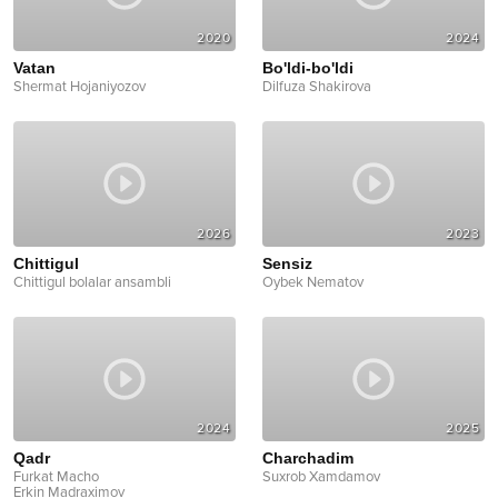
2020
2024
Vatan
Bo'ldi-bo'ldi
Shermat Hojaniyozov
Dilfuza Shakirova
2026
2023
Chittigul
Sensiz
Chittigul bolalar ansambli
Oybek Nematov
2024
2025
Qadr
Charchadim
Furkat Macho
Suxrob Xamdamov
Erkin Madraximov