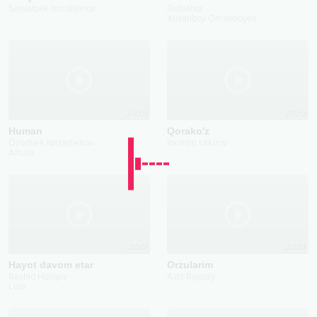
Sarvarbek Ismoiljonov
Gulbahor
Xusanboy Omonboyev
2020
2025
Human
Qorako'z
Ozodbek Nazarbekov
Ibrohim Utkirov
Afruza
...
2017
2023
Hayot davom etar
Orzularim
Rashid Holiqov
Aziz Rajabiy
Lola