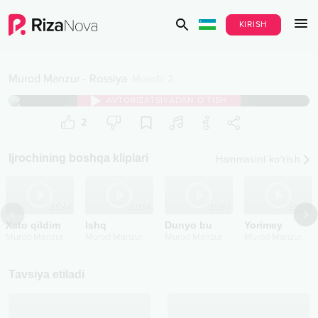
KIRISH
Murod Manzur
-
Rossiya
Musofir 2
AVTORIZATSIYADAN O‘TISH
2
Ijrochining boshqa kliplari
Hammasini ko‘rish
2024
2024
2024
2024
Xato qildim
Ishq
Dunyo bu
Yorimey
Murod Manzur
Murod Manzur
Murod Manzur
Murod Manzur
Tavsiya etiladi