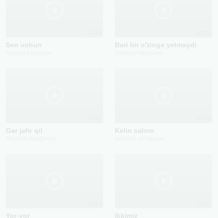
2025
2023
Sen uchun
Bari bir o'zinga yetmaydi
Suxrob Kenjayev
Shoxrux Valijonov
2025
2026
Gar jafo qil
Kelin salom
Shuhrat Ibragimov
Gulmira Jo'rayeva
2024
2024
Yor-yor
Ikkimiz