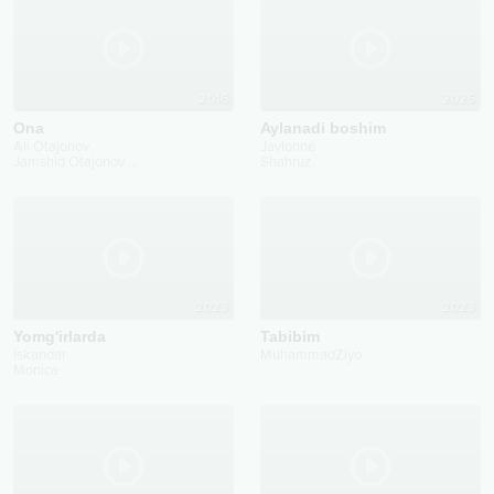
2016
2025
Ona
Aylanadi boshim
Ali Otajonov
Javlonne
Jamshid Otajonov
...
Shahruz
2023
2023
Yomg'irlarda
Tabibim
Iskandar
MuhammadZiyo
Monica