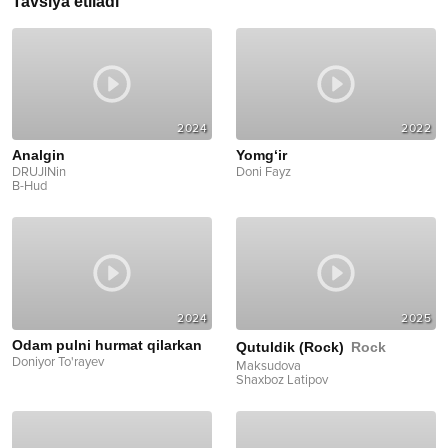
Tavsiya etiladi
2024
2022
Analgin
Yomg‘ir
DRUJINin
Doni Fayz
B-Hud
2024
2025
Odam pulni hurmat qilarkan
Qutuldik (Rock)
Rock
Doniyor To'rayev
Maksudova
Shaxboz Latipov