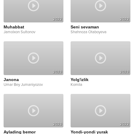
2022
2022
Muhabbat
Seni sevaman
Jamolxon Sultonov
Shahnoza Otaboyeva
2023
2023
Janona
Yolg'izlik
Umar Bey Jumaniyozov
Komila
2023
2022
Aylading bemor
Yondi-yondi yurak