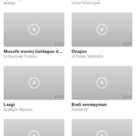
Adelya
Umar Shamsiyev
2024
2025
Musofir nonini tishlagan dadam
Onajon
Uchqunbek Ochilov
Jo'rabek Xolmatov
2024
2025
Lazgi
Endi sevmayman
Soyibjon Niyozov
Xondamir