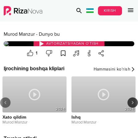
KIRISH
Murod Manzur
-
Dunyo bu
AVTORIZATSIYADAN O‘TISH
1
Ijrochining boshqa kliplari
Hammasini ko‘rish
2024
2024
Xato qildim
Ishq
Murod Manzur
Murod Manzur