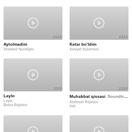
2022
2023
Aytolmadim
Ketar bo‘ldim
Shaxboz Nuraliyev
Xosiyat Xusanova
2019
2009
Laylo
Muhabbat qissasi
Soundtrack
Leyla
Abduvali Rajabov
Bobur Rajabov
Indi