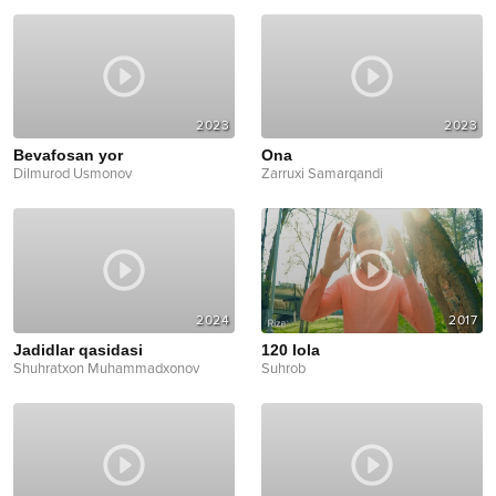
2023
2023
Bevafosan yor
Ona
Dilmurod Usmonov
Zarruxi Samarqandi
2024
2017
Jadidlar qasidasi
120 lola
Shuhratxon Muhammadxonov
Suhrob