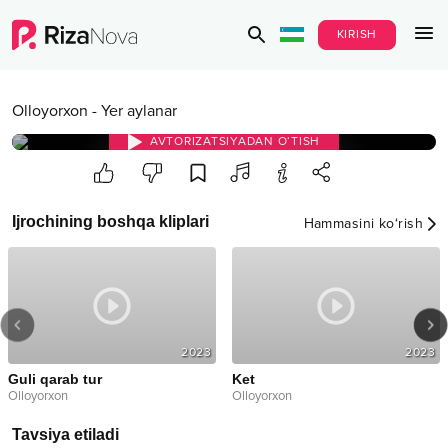
KIRISH
Olloyorxon
-
Yer aylanar
AVTORIZATSIYADAN O‘TISH
Ijrochining boshqa kliplari
Hammasini ko‘rish
2023
2023
Guli qarab tur
Ket
Olloyorxon
Olloyorxon
Tavsiya etiladi