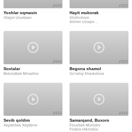
2025
2023
Yoshlar oqmasin
Hayit muborak
Otajon Urunbaev
Shohruhxon
Alisher Uzoqov
...
2024
2023
Soxtalar
Begona shamol
Bekzodbek Mirxalilov
Go'zaloy Shavkatova
2022
2024
Sevib qoldim
Samarqand, Buxoro
Xaydarbek Xaydarov
Feruzbek Murodov
Firdavs Hikmatov