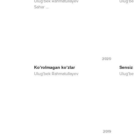
Ulug'bek Rahmatullayev
Ulug'be
Sahar
...
2020
Ko‘rolmagan ko‘zlar
Sensiz
Ulug'bek Rahmatullayev
Ulug'be
2019