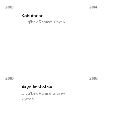
2015
2014
Kabutarlar
Ulug'bek Rahmatullayev
2010
2010
Xayolimni olma
Ulug'bek Rahmatullayev
Ziyoda