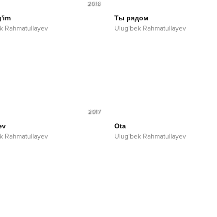
2018
g'im
Ты рядом
k Rahmatullayev
Ulug'bek Rahmatullayev
2017
ev
Ota
k Rahmatullayev
Ulug'bek Rahmatullayev