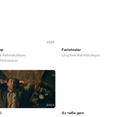
2024
ар
Farishtalar
k Rahmatullayev
Ulug'bek Rahmatullayev
 Holnazarov
2023
i
Аз таби дил