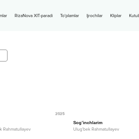
mlar
RizaNova XIT-paradi
To‘plamlar
Ijrochilar
Kliplar
Kutu
2025
Sog’inchlarim
k Rahmatullayev
Ulug'bek Rahmatullayev