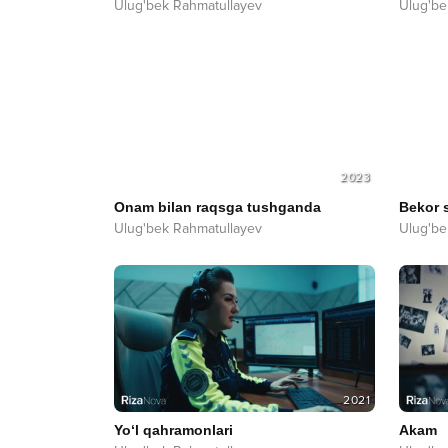
Ulug'bek Rahmatullayev
Ulug'be
2023
Onam bilan raqsga tushganda
Bekor 
Ulug'bek Rahmatullayev
Ulug'be
2021
Yo‘l qahramonlari
Akam