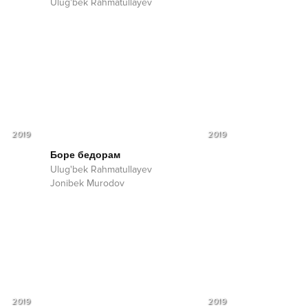
Ulug'bek Rahmatullayev
2019
2019
Боре бедорам
Ulug'bek Rahmatullayev
Jonibek Murodov
2019
2019