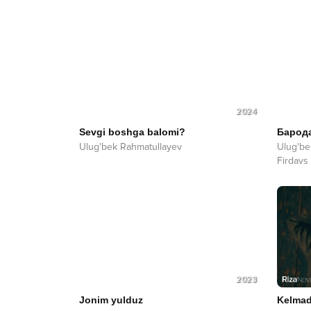
2024
Sevgi boshga balomi?
Барод
Ulug'bek Rahmatullayev
Ulug'be
Firdavs
2023
Jonim yulduz
Kelmad