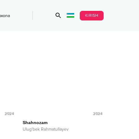
KIRISH
bxona
2024
2024
Shahnozam
Ulug'bek Rahmatullayev