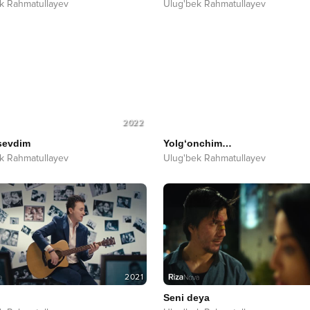
k Rahmatullayev
Ulug'bek Rahmatullayev
2022
sevdim
Yolg‘onchim…
k Rahmatullayev
Ulug'bek Rahmatullayev
2021
Seni deya