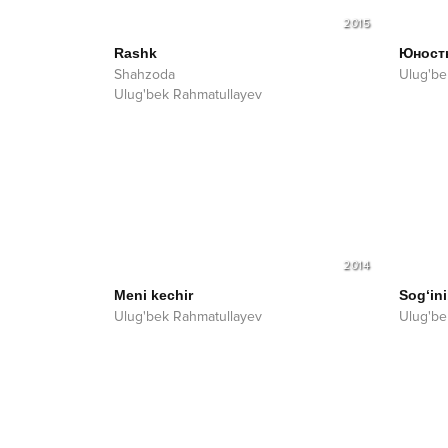
2015
Rashk
Юность
Shahzoda
Ulug'be
Ulug'bek Rahmatullayev
2014
Meni kechir
Sog‘in
Ulug'bek Rahmatullayev
Ulug'be