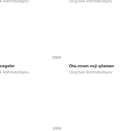
k Rahmatullayev
Ulug'bek Rahmatullayev
2020
 cegeler
Ota-onam xoji qilaman
k Rahmatullayev
Ulug'bek Rahmatullayev
2019