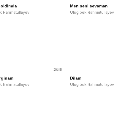
qoldimda
Men seni sevaman
k Rahmatullayev
Ulug'bek Rahmatullayev
2018
rginam
Dilam
k Rahmatullayev
Ulug'bek Rahmatullayev