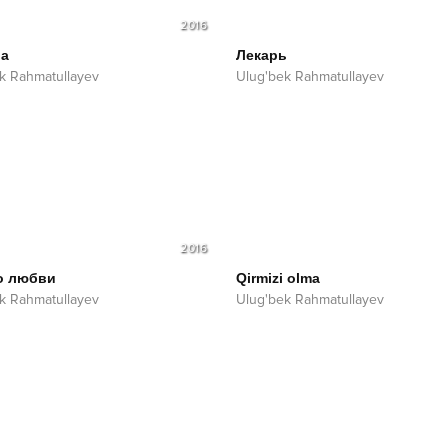
2016
na
Лекарь
k Rahmatullayev
Ulug'bek Rahmatullayev
2016
о любви
Qirmizi olma
k Rahmatullayev
Ulug'bek Rahmatullayev