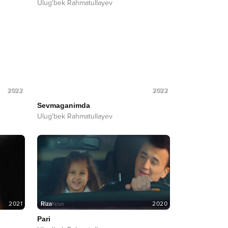
Ulug'bek Rahmatullayev
2022
2022
Sevmaganimda
Ulug'bek Rahmatullayev
2021
2020
Pari