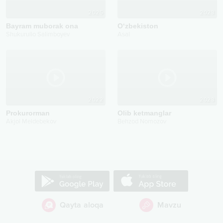
2025
2023
Bayram muborak ona
O‘zbekiston
Shukurullo Salimboyev
Asal
2022
2023
Prokurorman
Olib ketmanglar
Akjol Meldebekov
Behzod Nomozov
Qayta aloqa
Mavzu