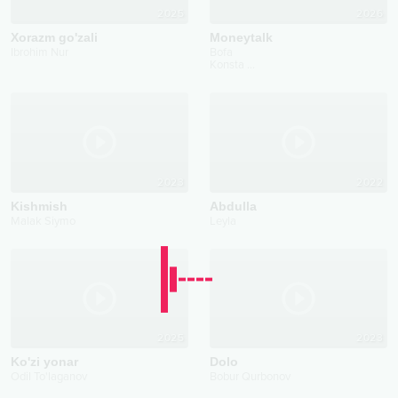
2025
2026
Xorazm go'zali
Moneytalk
Ibrohim Nur
Bofa
Konsta
...
2023
2022
Kishmish
Abdulla
Malak Siymo
Leyla
2025
2023
Ko'zi yonar
Dolo
Odil To'laganov
Bobur Qurbonov