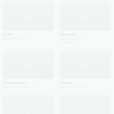
2022
2024
Ey dil
Mensizlik
Asilbek Bahronov
Jasurbek Aliyev
Oybekshox
2023
2022
Dadam duosi
Onajon
Hikmatilla Ahmadjonov
Abduvohid Komilov