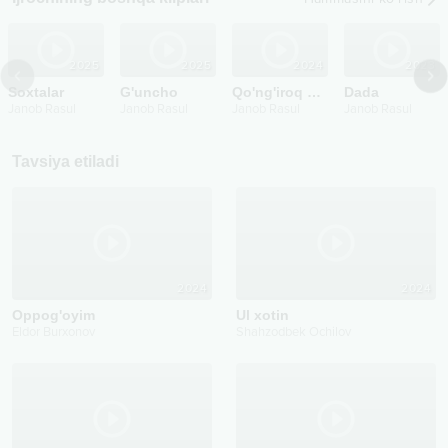
2025
2025
2024
2023
Soxtalar
G'uncho
Qo'ng'iroq qiling
Dada
Janob Rasul
Janob Rasul
Janob Rasul
Janob Rasul
Tavsiya etiladi
2024
2024
Oppog'oyim
Ul xotin
Eldor Burxonov
Shahzodbek Ochilov