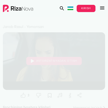
KIRISH
Janob Rasul
-
Yomonsan
AVTORIZATSIYADAN O‘TISH
3
Ijrochining boshqa kliplari
Hammasini ko‘rish