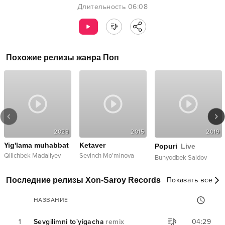
Длительность
06:08
Похожие релизы жанра
Поп
2023
2015
2019
Yig'lama muhabbat
Ketaver
Popuri
Live
Qilichbek Madaliyev
Sevinch Mo'minova
Bunyodbek Saidov
Последние релизы Xon-Saroy Records
Показать все
НАЗВАНИЕ
1
Sevgilimni to'yigacha
remix
04:29