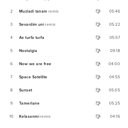
2
Muzladi tanam
remix
05:46
3
Sevardim uni
remix
05:22
4
Ax turfa turfa
05:57
5
Nostalgia
09:18
6
Now we are free
04:00
7
Space Satellite
04:55
8
Sunset
05:05
9
Tamerlane
05:25
10
Kelasanmi
remix
04:16