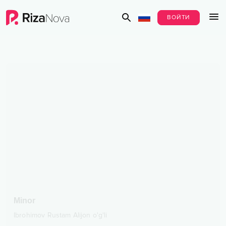
ВОЙТИ
Minor
Ibrohimov Rustam Alijon o'g'li