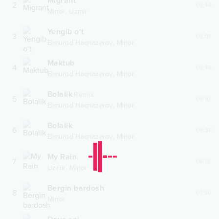
Migrant
2
03:44
,
Minor
Uzmir
Yengib o‘t
3
03:01
,
Elmurod Haqnazarov
Minor
Maktub
4
03:49
,
Elmurod Haqnazarov
Minor
Bolalik
Remix
5
05:10
,
Elmurod Haqnazarov
Minor
Bolalik
6
05:30
,
Elmurod Haqnazarov
Minor
My Rain
7
06:13
,
Uzmir
Minor
Bergin bardosh
8
07:50
Minor