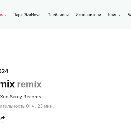
омы
Чарт RizaNova
Плейлисты
Исполнители
Клипы
Б
024
mix
remix
Xon-Saroy Records
ительность
01 ч.
23
мин.