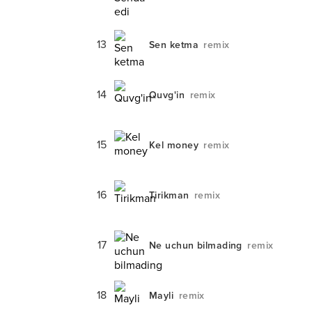
13
Sen ketma
remix
14
Quvg'in
remix
15
Kel money
remix
16
Tirikman
remix
17
Ne uchun bilmading
remix
18
Mayli
remix