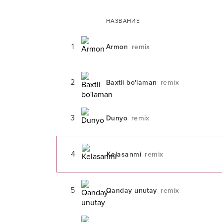
НАЗВАНИЕ
1
Armon
remix
2
Baxtli bo'laman
remix
3
Dunyo
remix
4
Kelasanmi
remix
5
Qanday unutay
remix