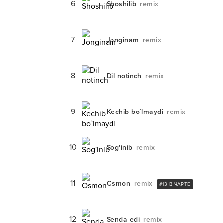
6
Shoshilib
remix
7
Jonginam
remix
8
Dil notinch
remix
9
Kechib bo`lmaydi
remix
10
Sog'inib
remix
11
Osmon
remix
#
13
В ЧАРТЕ
12
Senda edi
remix