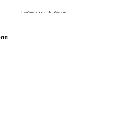
,
Xon-Saroy Records
Rayhon
еля