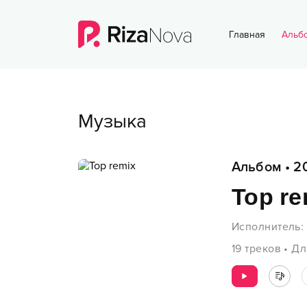
Главная
Альб
Музыка
Альбом
•
2
Top re
Исполнитель
:
19
треков
•
Дл