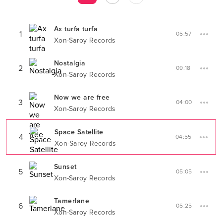
Ax turfa turfa
1
05:57
Xon-Saroy Records
Nostalgia
2
09:18
Xon-Saroy Records
Now we are free
3
04:00
Xon-Saroy Records
Space Satellite
4
04:55
Xon-Saroy Records
Sunset
5
05:05
Xon-Saroy Records
Tamerlane
6
05:25
Xon-Saroy Records