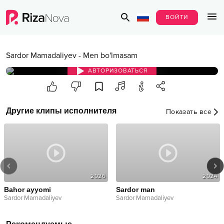
ВОЙТИ
Sardor Mamadaliyev
-
Men bo'lmasam
АВТОРИЗОВАТЬСЯ
Другие клипы исполнителя
Показать все
2026
2024
or ayyomi
Sardor man
To'
or Mamadaliyev
Sardor Mamadaliyev
Sard