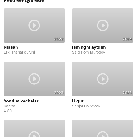
Рекомендуемые
2022
2024
Nissan
Ismingni aytdim
Eski shahar guruhi
Saidislom Murodov
2023
2025
Yondim kechalar
Ulgur
Kaniza
Sanjar Bolbekov
Elvin