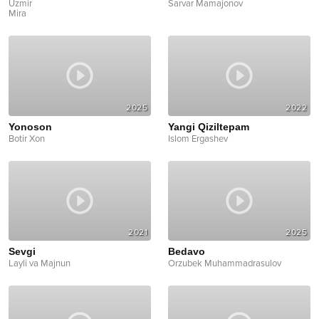
Uzmir
Sarvar Mamajonov
Mira
2025
2022
Yonoson
Yangi Qiziltepam
Botir Xon
Islom Ergashev
2021
2025
Sevgi
Bedavo
Layli va Majnun
Orzubek Muhammadrasulov