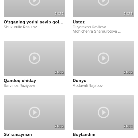
2022
2023
O‘zganing yorini sevib qolganlar
Ustoz
Shukurullo Rasulov
Dilyoraxon Kavilova
Mohichehra Shamurotova
...
2022
2022
Qandoq chiday
Dunyo
Sarvinoz Ruziyeva
Abduvali Rajabov
2022
2023
So’ramayman
Boylandim