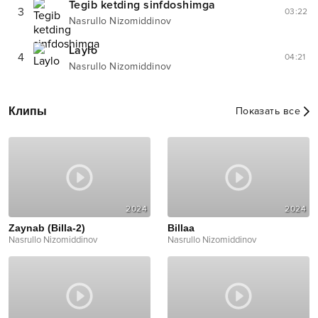
Tegib ketding sinfdoshimga
3
03:22
Nasrullo Nizomiddinov
Laylo
4
04:21
Nasrullo Nizomiddinov
Клипы
Показать все
2024
2024
Zaynab (Billa-2)
Billaa
Nasrullo Nizomiddinov
Nasrullo Nizomiddinov