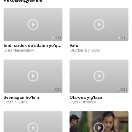
Рекомендуемые
2024
2026
Endi sizdek do'stlarim yo'q deyman
Vafo
Jasur Najmiddinov
Ulug'bek Barnoyev
2024
2024
Sevmagan bo'lsin
Ota-ona yig'lasa
Otashin Qilich
Oybek Uzbekov