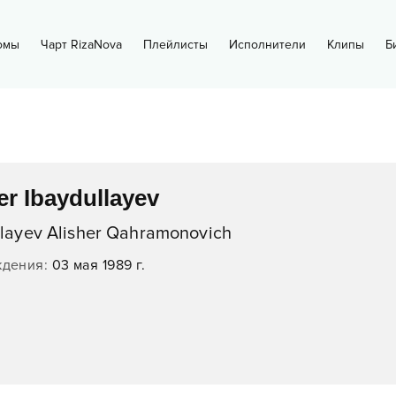
омы
Чарт RizaNova
Плейлисты
Исполнители
Клипы
Б
er Ibaydullayev
llayev Alisher Qahramonovich
ждения
:
03 мая 1989 г.