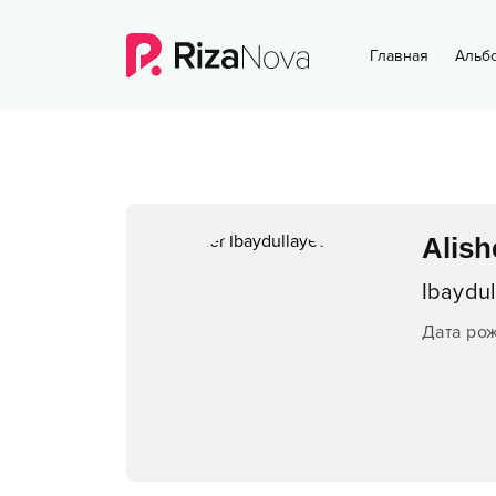
Главная
Альб
Alish
Ibaydu
Дата ро