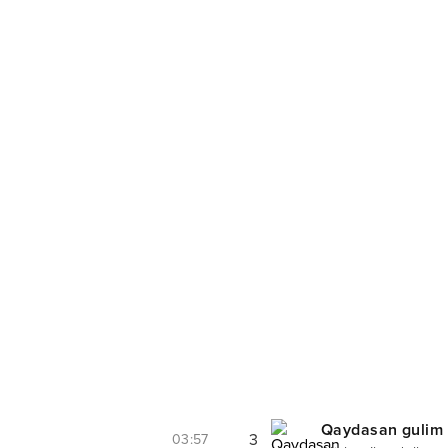
Qaydasan gulim 
3
03:57