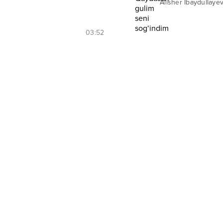
Alisher Ibaydullaye
03:52