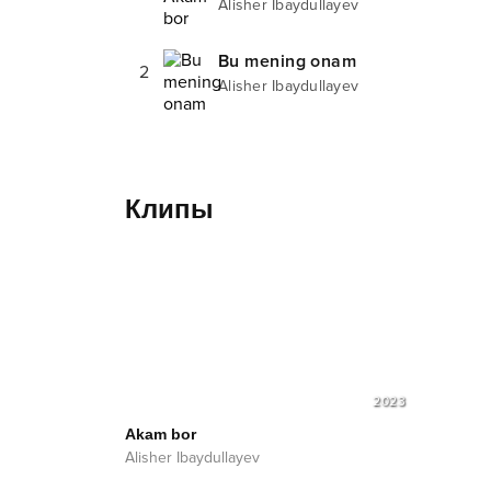
Alisher Ibaydullayev
Bu mening onam
2
Alisher Ibaydullayev
Клипы
2023
Akam bor
Alisher Ibaydullayev