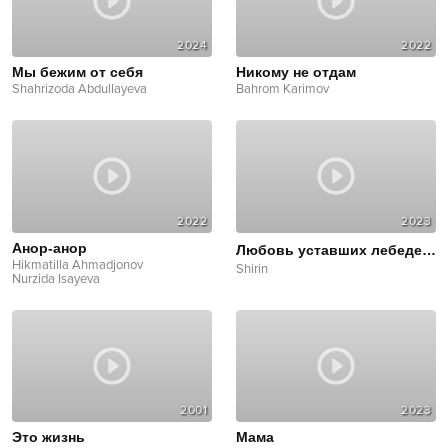
2024
2022
Мы бежим от себя
Никому не отдам
Shahrizoda Abdullayeva
Bahrom Karimov
2022
2023
Анор-анор
Любовь уставших лебедей
C
Hikmatilla Ahmadjonov
Shirin
Nurzida Isayeva
2001
2023
Это жизнь
Мама