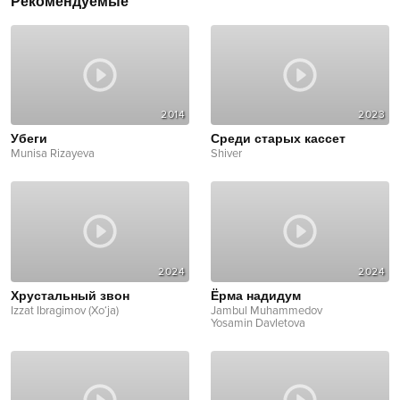
Рекомендуемые
2014
2023
Убеги
Среди старых кассет
Munisa Rizayeva
Shiver
2024
2024
Хрустальный звон
Ёрма надидум
Izzat Ibragimov (Xo‘ja)
Jambul Muhammedov
Yosamin Davletova