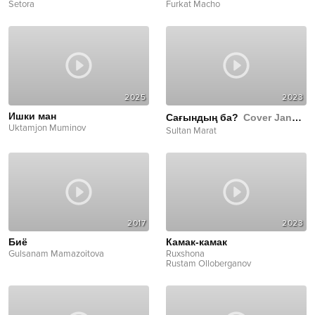
Setora
Furkat Macho
2025
2023
Ишки ман
Сағындың ба?
Cover Janob Rasul
Uktamjon Muminov
Sultan Marat
2017
2023
Биё
Камак-камак
Gulsanam Mamazoitova
Ruxshona
Rustam Olloberganov