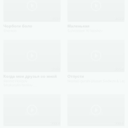
2021
2023
Чорбоги боло
Маленькая
Sherxon
Suhrobbek Yo'ldoshev
2019
2024
Когда мои друзья со мной
Отпусти
Rashid Holiqov
Nostalji guruhi (Xusan Sadikov & Layl
Shukurullo Isroilov
...
2022
2026