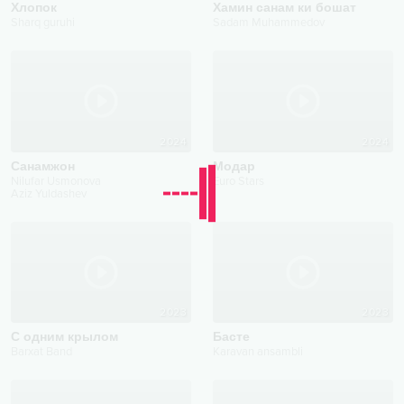
Хлопок
Хамин санам ки бошат
Sharq guruhi
Sadam Muhammedov
2024
2024
Санамжон
Модар
Nilufar Usmonova
Euro Stars
Aziz Yuldashev
2023
2023
С одним крылом
Басте
Barxat Band
Karavan ansambli