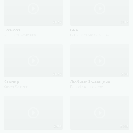
2022
2017
Боз-боз
Биё
Jamshed Davlyatov
Gulsanam Mamazoitova
2022
2011
Кампир
Любимой женщине
Xusen Saidzod
Bahodir Abubakirov
2014
2018