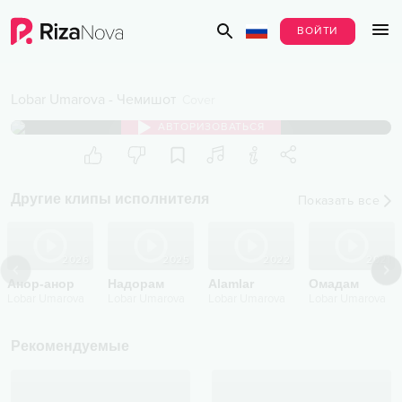
ВОЙТИ
Lobar Umarova
-
Чемишот
Cover
АВТОРИЗОВАТЬСЯ
Другие клипы исполнителя
Показать все
2026
2025
2022
2021
Анор-анор
Надорам
Alamlar
Омадам
Lobar Umarova
Lobar Umarova
Lobar Umarova
Lobar Umarova
Рекомендуемые