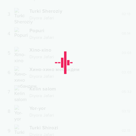
Turki Sheroziy
3
02:13
Diyora Jafari
Popuri
4
08:14
Diyora Jafari
Xino-xino
5
03:03
Diyora Jafari
Хино-хино мебандем
6
03:03
Diyora Jafari
Kelin salom
7
05:32
Diyora Jafari
Yor-yor
8
03:12
Diyora Jafari
Turki Shirozi
9
02:13
Diyora Jafari