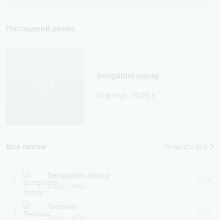
Последний релиз
Şengülüm nanay
21 февр. 2026 г.
Все песни
Показать все
Şengülüm nanay
1
03:15
Diyora Jafari
Tanovar
2
06:25
Diyora Jafari