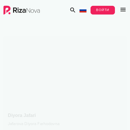
ВОЙТИ
Diyora Jafari
Jafarova Diyora Farhodovna