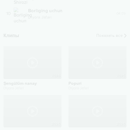
Borliging uchun
10
04:03
Diyora Jafari
Клипы
Показать все
2026
2025
Şengülüm nanay
Popuri
Diyora Jafari
Diyora Jafari
2025
2025