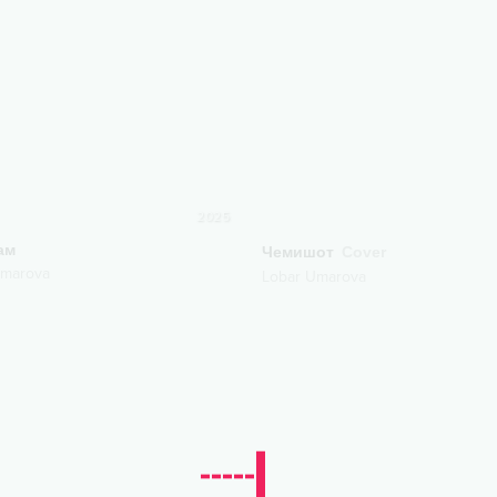
2025
ам
Чемишот
Cover
Umarova
Lobar Umarova