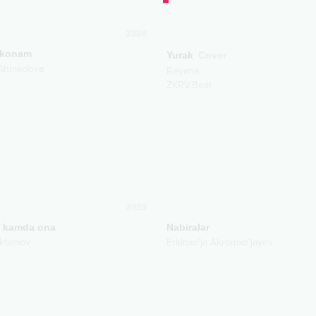
2024
akonam
Yurak
Cover
Ahmedova
Reyane
ZKRV.Beat
2023
z kamda ona
Nabiralar
Aktamov
Erkinxo'ja Akromxo'jayev