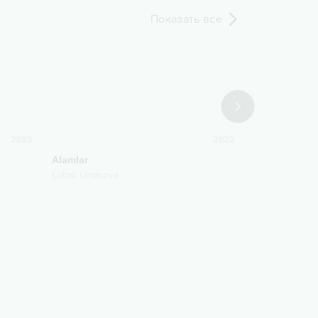
Показать все
2023
2022
Alamlar
Омадам
Lobar Umarova
Lobar Umarov