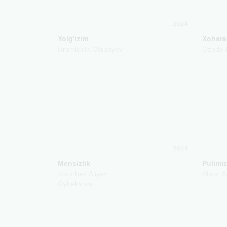
2024
Yolg'izim
Xohar
Ikromiddin Otaboyev
Ozoda 
2024
Mensizlik
Pulimi
Jasurbek Aliyev
Abror 
Oybekshox