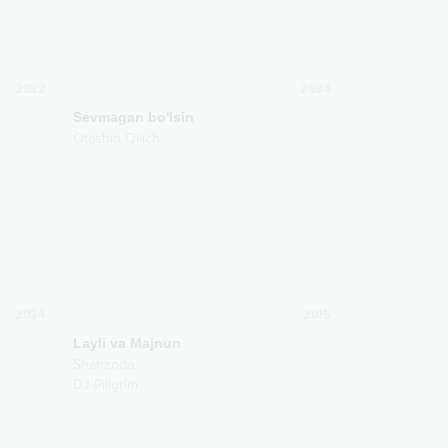
2022
2024
Sevmagan bo'lsin
Otashin Qilich
2024
2015
Layli va Majnun
Shahzoda
DJ Piligrim