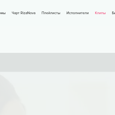
омы
Чарт RizaNova
Плейлисты
Исполнители
Клипы
Б