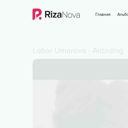
Главная
Альб
Lobar Umarova
-
Aldading