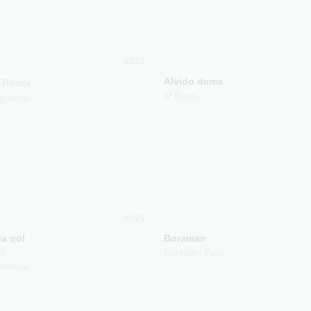
2022
Alvido dema
Remix
IP Beats
rgashov
2025
a qol
Boraman
.S
Fazliddin Fayz
dilova