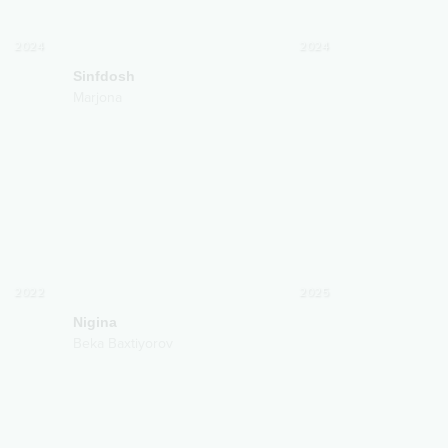
2024
2024
Sinfdosh
Marjona
2022
2025
Nigina
Beka Baxtiyorov