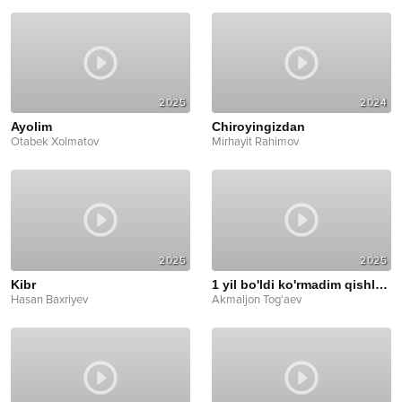
2025
2024
Ayolim
Chiroyingizdan
Otabek Xolmatov
Mirhayit Rahimov
2025
2025
Kibr
1 yil bo'ldi ko'rmadim qishloqni
Hasan Baxriyev
Akmaljon Tog'aev