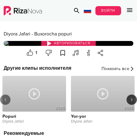
ВОЙТИ
Diyora Jafari
-
Buxorocha popuri
АВТОРИЗОВАТЬСЯ
1
Другие клипы исполнителя
Показать все
2025
2025
Popuri
Yor-yor
Diyora Jafari
Diyora Jafari
Рекомендуемые