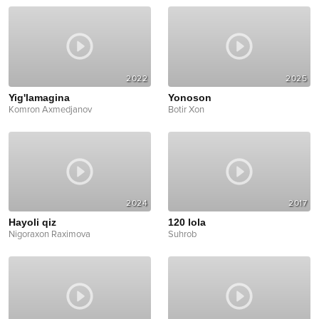
2022
2025
Yig'lamagina
Yonoson
Komron Axmedjanov
Botir Xon
2024
2017
Hayoli qiz
120 lola
Nigoraxon Raximova
Suhrob