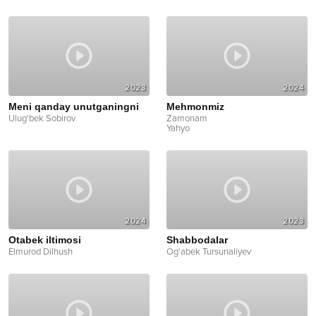
2023
2024
Meni qanday unutganingni
Mehmonmiz
Ulug'bek Sobirov
Zamonam
Yahyo
2024
2023
Otabek iltimosi
Shabbodalar
Elmurod Dilhush
Og'abek Tursunaliyev