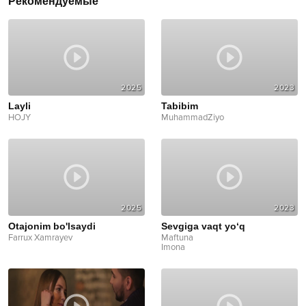
Рекомендуемые
2025
2023
Layli
Tabibim
HOJY
MuhammadZiyo
2025
2023
Otajonim bo'lsaydi
Sevgiga vaqt yo‘q
Farrux Xamrayev
Maftuna
Imona