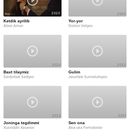
2020
2023
Ketdik ayrilib
Yor-yor
Abrar Aman
Doston Valiyev
2024
2022
Baxt tilaymiz
Gulim
Sardorbek Sadiyev
Jasurbek Sunnatullayev
2022
2021
Joninga tegdimmi
Sen ona
Xusniddin Xasanov
Aka-uka Farhodovlar