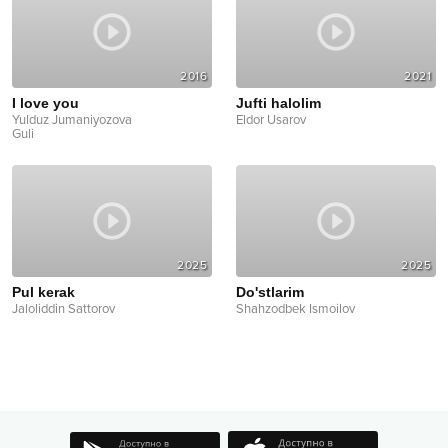
2016
2021
I love you
Jufti halolim
Yulduz Jumaniyozova
Eldor Usarov
Guli
2025
2025
Pul kerak
Do'stlarim
Jaloliddin Sattorov
Shahzodbek Ismoilov