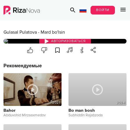
ВОЙТИ
Gulasal Pulatova
-
Mard bo'lsin
АВТОРИЗОВАТЬСЯ
Рекомендуемые
2021
2024
Bahor
Bo man bosh
Abduvohid Mirzaaxmedov
Subhiddin Rajabzoda