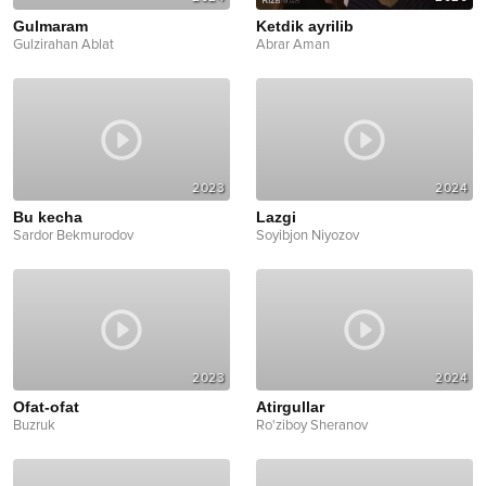
Gulmaram
Ketdik ayrilib
Gulzirahan Ablat
Abrar Aman
2023
2024
Bu kecha
Lazgi
Sardor Bekmurodov
Soyibjon Niyozov
2023
2024
Ofat-ofat
Atirgullar
Buzruk
Ro'ziboy Sheranov