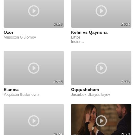
2023
2024
Ozor
Kelin vs Qaynona
Musoxon G'ulomov
Littos
Indira
...
2025
2023
Elanma
Oqqushcham
Yoqutxon Ruslanovna
Jasurbek Ubaydullayev
2024
2020