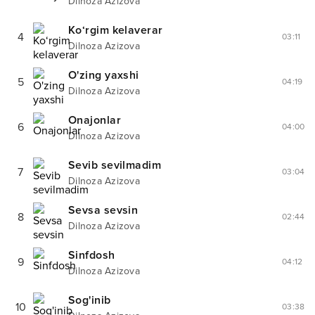
Dilnoza Azizova
Ko‘rgim kelaverar
4
03:11
Dilnoza Azizova
O'zing yaxshi
5
04:19
Dilnoza Azizova
Onajonlar
6
04:00
Dilnoza Azizova
Sevib sevilmadim
7
03:04
Dilnoza Azizova
Sevsa sevsin
8
02:44
Dilnoza Azizova
Sinfdosh
9
04:12
Dilnoza Azizova
Sog'inib
10
03:38