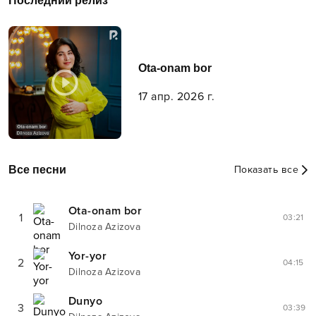
Последний релиз
Ota-onam bor
17 апр. 2026 г.
Все песни
Показать все
Ota-onam bor
1
03:21
Dilnoza Azizova
Yor-yor
2
04:15
Dilnoza Azizova
Dunyo
3
03:39