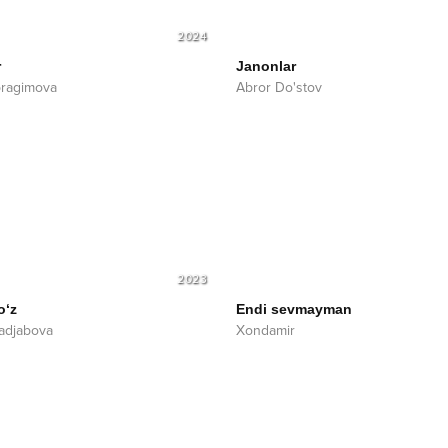
2024
r
Janonlar
bragimova
Abror Do'stov
2023
o‘z
Endi sevmayman
adjabova
Xondamir