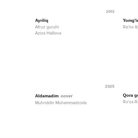
2013
Ayriliq
Yomg'i
Afruz guruhi
Ra'no I
Aziza Halilova
2025
Qora g
Aldamadim
cover
Ro'za R
Muhriddin Muhammadzoda