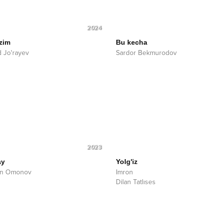
2024
zim
Bu kecha
 Jo'rayev
Sardor Bekmurodov
2023
ay
Yolg'iz
jon Omonov
Imron
Dilan Tatlıses