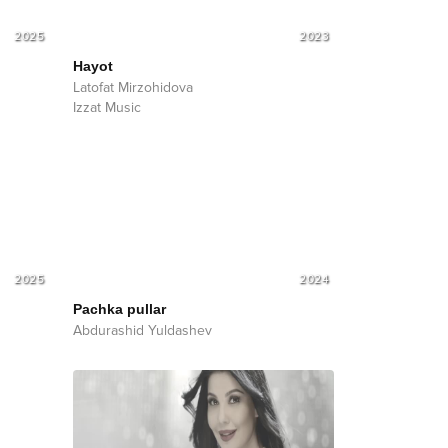
2025
2023
Hayot
Latofat Mirzohidova
Izzat Music
2025
2024
Pachka pullar
Abdurashid Yuldashev