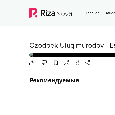
Главная
Альб
Ozodbek Ulug'murodov
-
E
Рекомендуемые