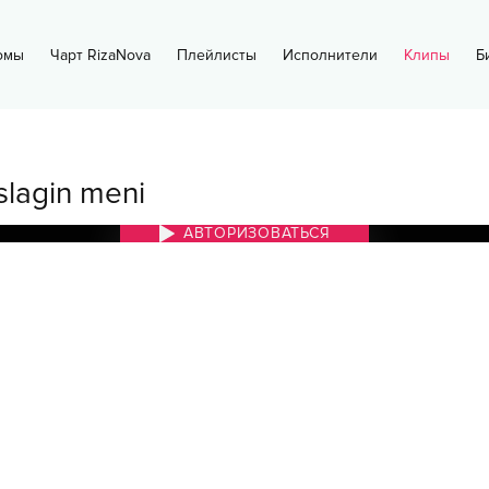
омы
Чарт RizaNova
Плейлисты
Исполнители
Клипы
Б
slagin meni
АВТОРИЗОВАТЬСЯ