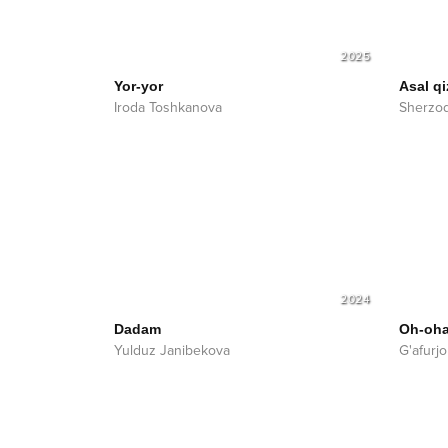
2025
Yor-yor
Asal qi
Iroda Toshkanova
Sherzod
2024
Dadam
Oh-oh
Yulduz Janibekova
G'afur