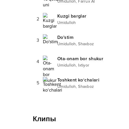
,
Umidulloh
Farrux Al
Kuzgi barglar
2
Umidulloh
Do'stim
3
,
Umidulloh
Shaxboz
Ota-onam bor shukur
4
,
Umidulloh
Ixtiyor
Toshkent ko‘chalari
5
,
Umidulloh
Shaxboz
Клипы