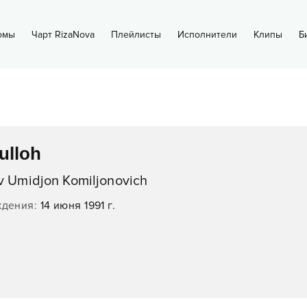
омы
Чарт RizaNova
Плейлисты
Исполнители
Клипы
Б
ulloh
v Umidjon Komiljonovich
ждения
:
14 июня 1991 г.