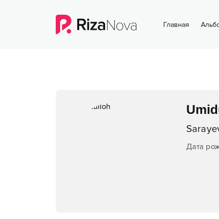
Главная
Альб
Umid
Saraye
Дата ро