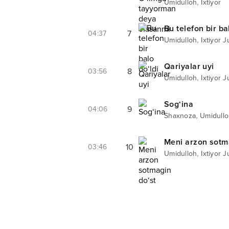
,
Umidulloh
Ixtiyor
Bu telefon bir ba
7
04:37
,
Umidulloh
Ixtiyor 
Qariyalar uyi
8
03:56
,
Umidulloh
Ixtiyor 
Sog‘ina
9
04:06
,
Shaxnoza
Umidull
Meni arzon sotm
10
03:46
,
Umidulloh
Ixtiyor 