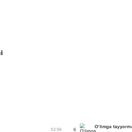
i
O‘limga tayyorm
6
02:56