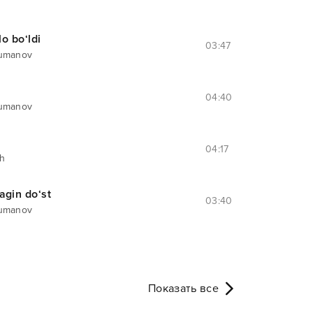
lo bo‘ldi
03:47
Jumanov
04:40
Jumanov
04:17
oh
agin do‘st
03:40
Jumanov
Показать все