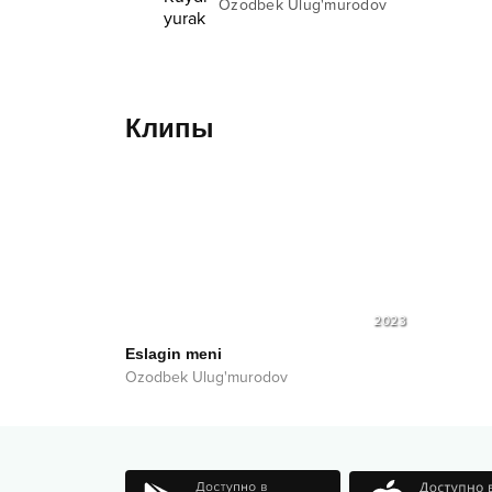
Ozodbek Ulug'murodov
Клипы
2023
Eslagin meni
Ozodbek Ulug'murodov