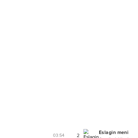
Eslagin meni
2
03:54