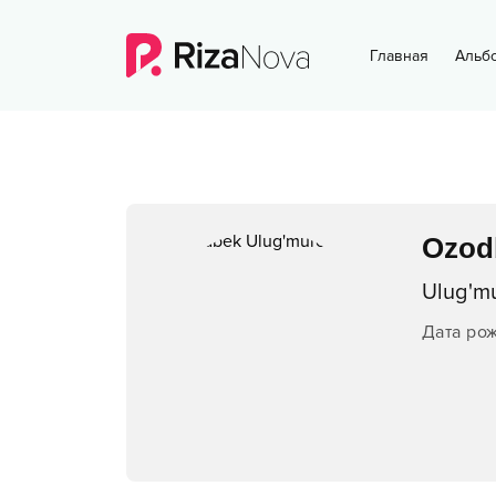
Главная
Альб
Ozod
Ulug'mu
Дата ро