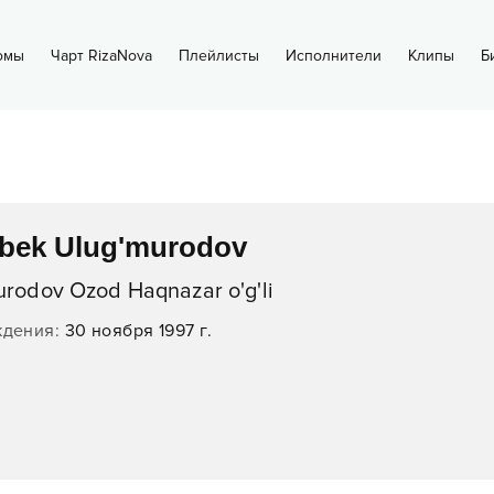
омы
Чарт RizaNova
Плейлисты
Исполнители
Клипы
Б
bek Ulug'murodov
rodov Ozod Haqnazar o'g'li
ждения
:
30 ноября 1997 г.