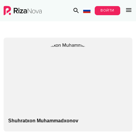
ВОЙТИ
Shuhratxon Muhammadxonov