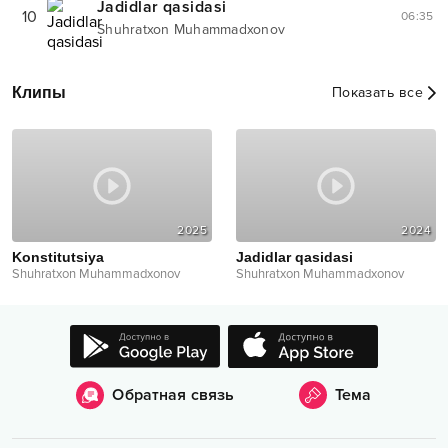
Jadidlar qasidasi
10
06:35
Shuhratxon Muhammadxonov
Клипы
Показать все
2025
2024
Konstitutsiya
Jadidlar qasidasi
Shuhratxon Muhammadxonov
Shuhratxon Muhammadxonov
Обратная связь
Тема