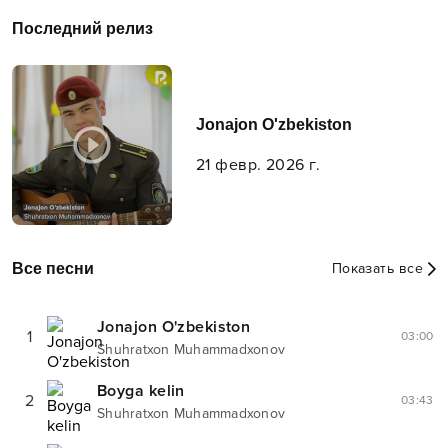
Последний релиз
Jonajon O'zbekiston
21 февр. 2026 г.
Все песни
Показать все
Jonajon O'zbekiston
1
03:00
Shuhratxon Muhammadxonov
Boyga kelin
2
03:43
Shuhratxon Muhammadxonov