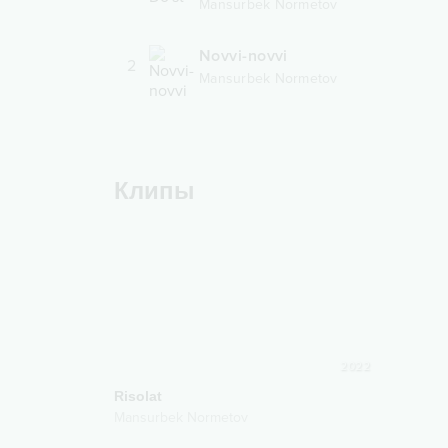
Mansurbek Normetov
Novvi-novvi
2
Mansurbek Normetov
Клипы
2022
Risolat
Mansurbek Normetov