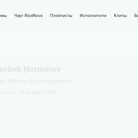
омы
Чарт RizaNova
Плейлисты
Исполнители
Клипы
Б
urbek Normetov
ov Mansur Ro'zimbayevich
ждения
:
04 октября 1996 г.