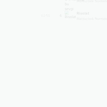
Mansurbek Normet
Risolat
4
02:55
Mansurbek Normet