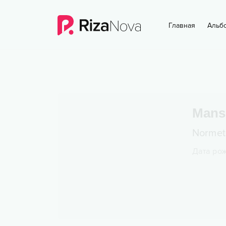
Главная
Альб
Mans
Normet
Дата ро