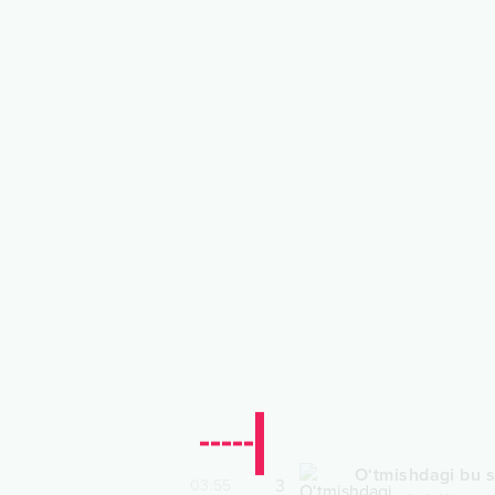
O‘tmishdagi bu 
3
03:55