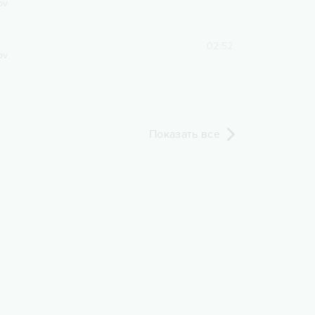
ov
02:52
ov
Показать все