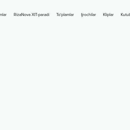
mlar
RizaNova XIT-paradi
To‘plamlar
Ijrochilar
Kliplar
Kutu