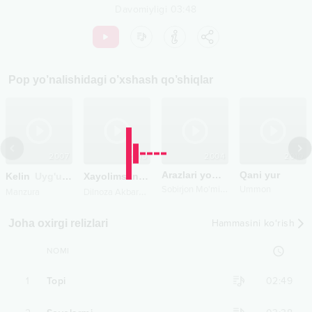
Davomiyligi
03:48
Pop
yo’nalishidagi o’xshash qo’shiqlar
2007
2015
2004
2010
Arazlari yomon ekan
Qani yur
Kelin
Uyg'urcha
Xayolimsan
Remix
S
obirjon Mo'minov
Ummon
D
ilnoza Akbarova
Manzura
Joha oxirgi relizlari
Hammasini ko‘rish
NOMI
1
Topi
02:49