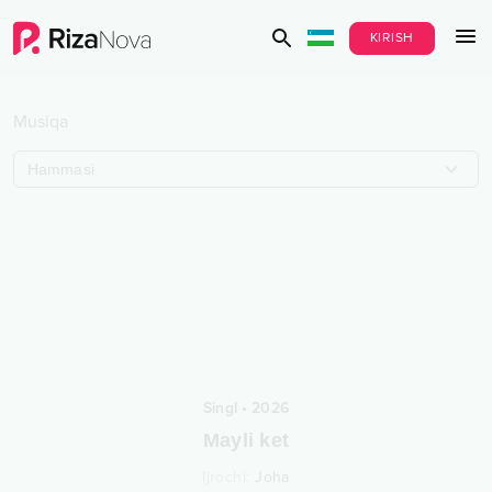
KIRISH
Musiqa
Hammasi
Singl
•
2026
Mayli ket
Ijrochi
:
Joha