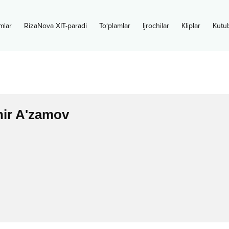
mlar
RizaNova XIT-paradi
To‘plamlar
Ijrochilar
Kliplar
Kutu
hir A'zamov