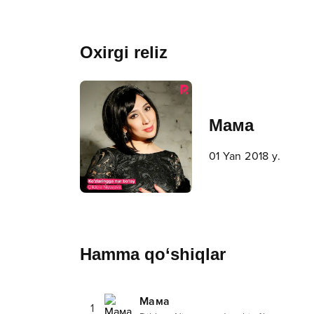
Oxirgi reliz
Мама
01 Yan 2018 y.
Hamma qo‘shiqlar
Мама
1