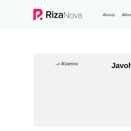
Asosiy
Albo
Javo