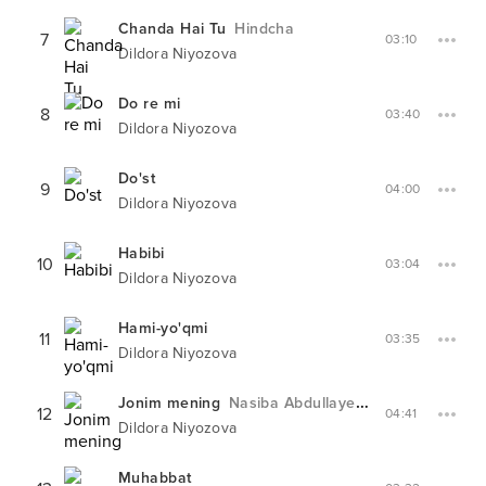
Chanda Hai Tu
Hindcha
7
03:10
Dildora Niyozova
Do re mi
8
03:40
Dildora Niyozova
Do'st
9
04:00
Dildora Niyozova
Habibi
10
03:04
Dildora Niyozova
Hami-yo'qmi
11
03:35
Dildora Niyozova
Jonim mening
Nasiba Abdullayeva qo'shig'i
12
04:41
Dildora Niyozova
Muhabbat