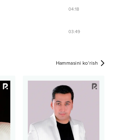
04:18
03:49
Hammasini ko‘rish