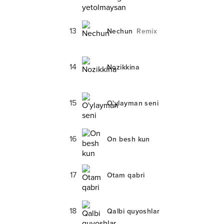
13
Nechun
Remix
14
Nozikkina
15
O'ylayman seni
16
On besh kun
17
Otam qabri
18
Qalbi quyoshlar