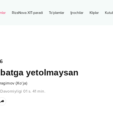
mlar
RizaNova XIT-paradi
To‘plamlar
Ijrochilar
Kliplar
Kutu
6
batga yetolmaysan
bragimov (Xo‘ja)
•
Davomiyligi
01 s.
41
min.