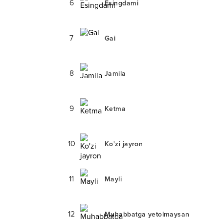
6
Esingdami
7
Gai
8
Jamila
9
Ketma
10
Ko'zi jayron
11
Mayli
12
Muhabbatga yetolmaysan