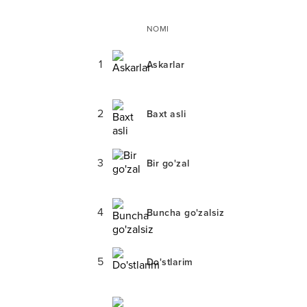
NOMI
1
Askarlar
2
Baxt asli
3
Bir go'zal
4
Buncha go'zalsiz
5
Do'stlarim