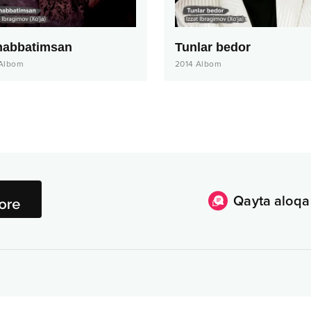
abbatimsan
Tunlar bedor
Albom
2014
Albom
Qayta aloqa