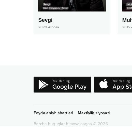
Sevgi
Muh
2020
Albom
2015
Foydalanish shartlari
Maxfiylik siyosati
Barcha huquqlar himoyalangan
©
2026