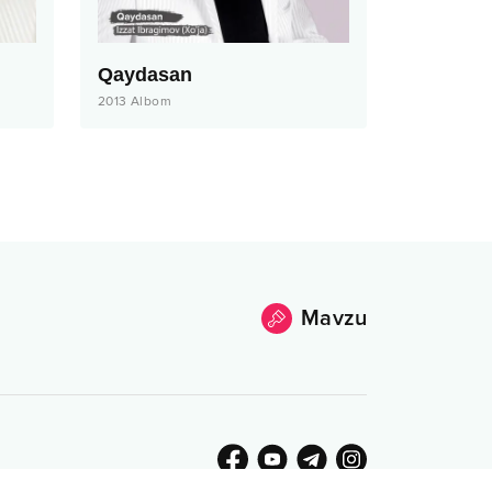
Qaydasan
2013
Albom
Mavzu