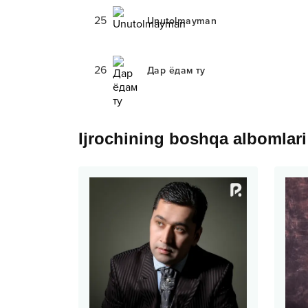
25
Unutolmayman
26
Дар ёдам ту
Ijrochining boshqa albomlari