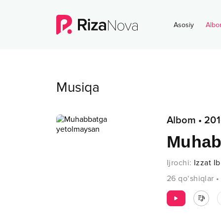
Asosiy
Albo
Musiqa
Albom
•
201
Muhab
Ijrochi
:
Izzat I
26
qo‘shiqlar