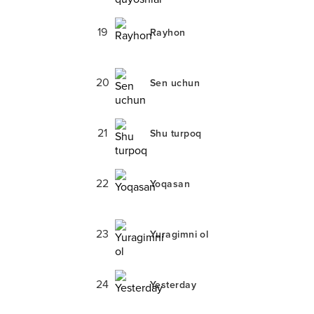
19
Rayhon
20
Sen uchun
21
Shu turpoq
22
Yoqasan
23
Yuragimni ol
24
Yesterday