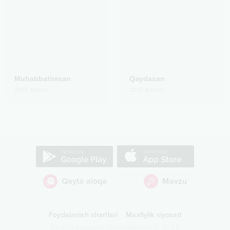
Muhabbatimsan
Qaydasan
2015
Albom
2013
Albom
Qayta aloqa
Mavzu
Foydalanish shartlari
Maxfiylik siyosati
Barcha huquqlar himoyalangan
©
2026