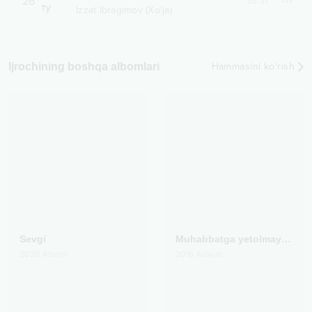
26
03:31
Izzat Ibragimov (Xo‘ja)
Ijrochining boshqa albomlari
Hammasini ko‘rish
Sevgi
Muhabbatga yetolmaysan
2020
Albom
2016
Albom