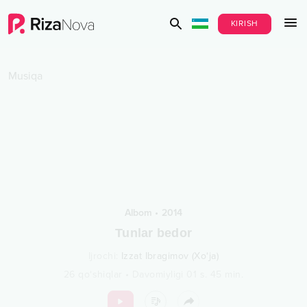
KIRISH
Musiqa
Albom
•
2014
Tunlar bedor
Ijrochi
:
Izzat Ibragimov (Xo‘ja)
26
qo‘shiqlar
•
Davomiyligi
01 s.
45
min.