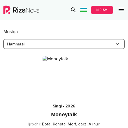
KIRISH
Musiqa
Hammasi
Singl
•
2026
Moneytalk
Ijrochi
:
Bofa
,
Konsta
,
Morf
,
qarz
,
Alinur