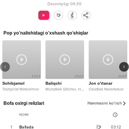
Davomiyligi
04:30
Pop
yo’nalishidagi o’xshash qo’shiqlar
2023
2022
2007
Sohibjamol
Baliqchi
Jon o'rtanar
,
Toshpo'lat Matkarimov
Murodbek Qilichev
Hulkar Abdullayeva
Ozodbek Nazarbekov
Bofa oxirgi relizlari
Hammasini ko‘rish
NOMI
1
Ballada
03:12