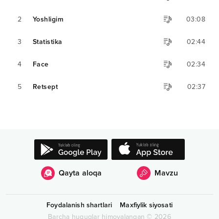
2
Yoshligim
03:08
3
Statistika
02:44
4
Face
02:34
5
Retsept
02:37
Qayta aloqa
Mavzu
Foydalanish shartlari
Maxfiylik siyosati
Barcha huquqlar himoyalangan
©
2026