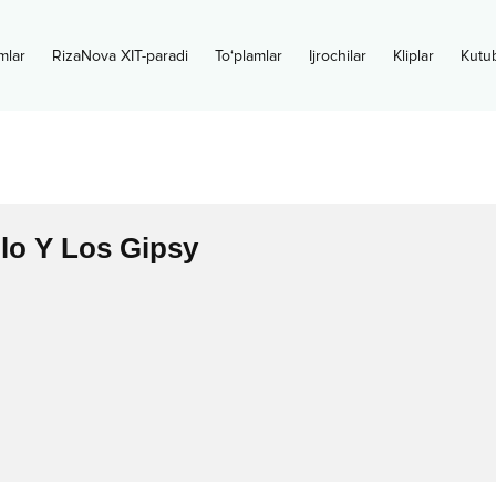
mlar
RizaNova XIT-paradi
To‘plamlar
Ijrochilar
Kliplar
Kutu
lo Y Los Gipsy