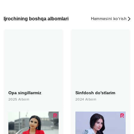
Ijrochining boshqa albomlari
Hammasini ko‘rish
Opa singillarmiz
Sinfdosh do'stlarim
2025
Albom
2024
Albom