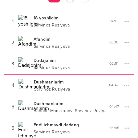
18 yoshligim
1
04:11
Sarvinoz Ruziyeva
Afandim
2
03:10
Sarvinoz Ruziyeva
Dadajonim
3
02:51
Sarvinoz Ruziyeva
Dushmanlarim
4
04:47
Sarvinoz Ruziyeva
Dushmanlarim
5
04:47
,
Bahodir Mamajonov
Sarvinoz Ruziyeva
Endi ichmaydi dadang
6
03:45
Sarvinoz Ruziyeva