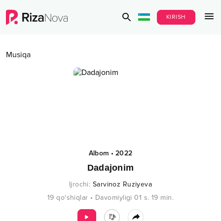
KIRISH
Musiqa
Albom
•
2022
Dadajonim
Ijrochi
:
Sarvinoz Ruziyeva
19
qo‘shiqlar
•
Davomiyligi
01 s.
19
min.