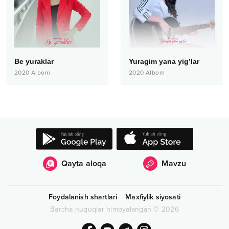
Be yuraklar
Yuragim yana yig’lar
2020
Albom
2020
Albom
Qayta aloqa
Mavzu
Foydalanish shartlari
Maxfiylik siyosati
Barcha huquqlar himoyalangan
©
2026