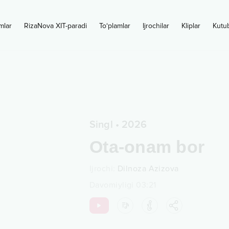
mlar
RizaNova XIT-paradi
To‘plamlar
Ijrochilar
Kliplar
Kutu
Singl
•
2026
Ota-onam bor
Ijrochi
:
Dilnoza Azizova
Davomiyligi
03:21