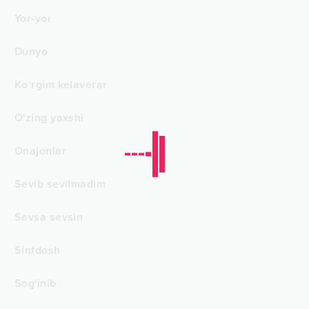
Yor-yor
Dunyo
Ko‘rgim kelaverar
O'zing yaxshi
Onajonlar
Sevib sevilmadim
Sevsa sevsin
Sinfdosh
Sog'inib