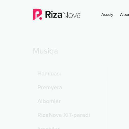
Asosiy
Albo
Musiqa
Hammasi
Premyera
Albomlar
RizaNova XIT-paradi