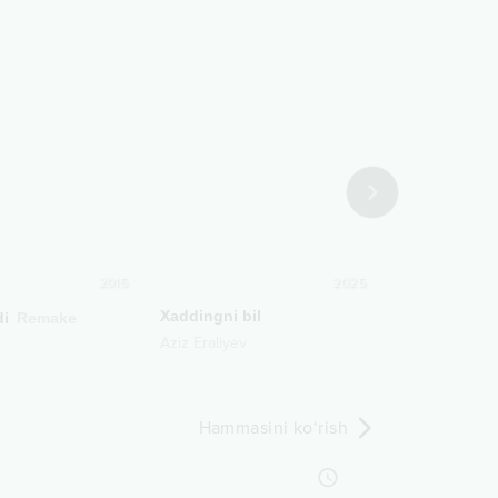
2015
2025
Xaddingni bil
di
Remake
Ko'zlarim izla
Aziz Eraliyev
Munisa Rizaye
Hammasini ko‘rish