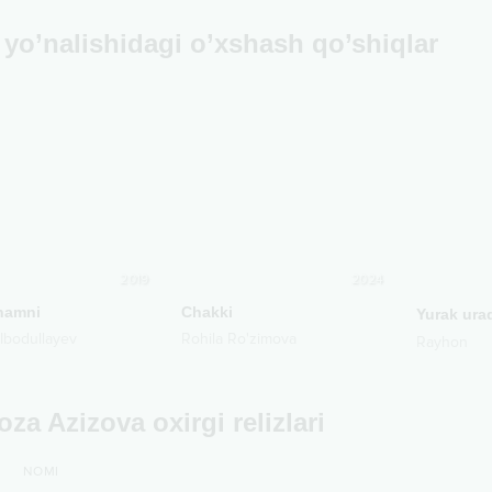
yo’nalishidagi o’xshash qo’shiqlar
2019
2024
namni
Chakki
Yurak ura
Ibodullayev
Rohila Ro'zimova
Rayhon
oza Azizova oxirgi relizlari
NOMI