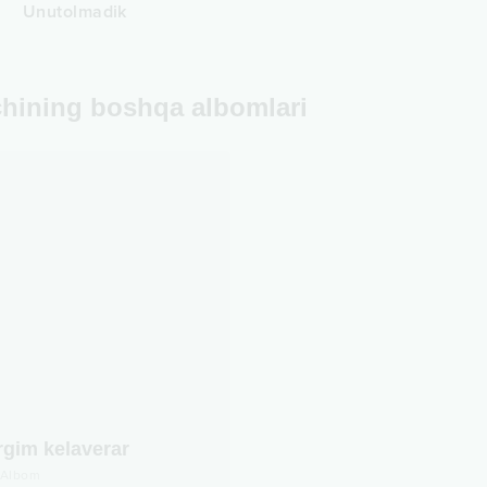
Unutolmadik
chining boshqa albomlari
rgim kelaverar
Albom