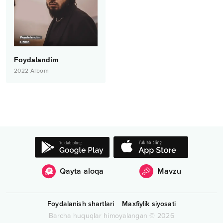
Foydalandim
2022
Albom
Qayta aloqa
Mavzu
Foydalanish shartlari
Maxfiylik siyosati
Barcha huquqlar himoyalangan
©
2026