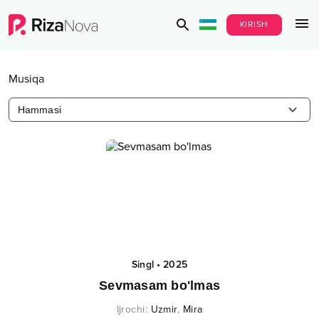
KIRISH
Musiqa
Hammasi
Singl
•
2025
Sevmasam bo'lmas
Ijrochi
:
Uzmir
,
Mira