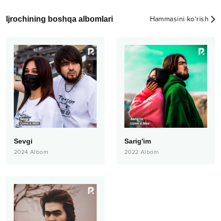
Ijrochining boshqa albomlari
Hammasini ko‘rish
Sevgi
Sarig'im
2024
Albom
2022
Albom