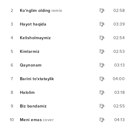
2
Ko’nglim olding
remix
02:58
3
Hayot haqida
03:39
4
Kelisholmaymiz
02:54
5
Kimlarmiz
02:53
6
Qaynonam
03:13
7
Barini to'xtataylik
04:00
8
Halolim
03:18
9
Biz bandamiz
02:55
10
Meni emas
cover
04:13