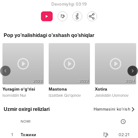
Davomiyligi
03:19
Pop
yo’nalishidagi o’xshash qo’shiqlar
2023
2022
2024
Yuragim o‘g‘risi
Mastona
Xotira
Isomiddin Nur
Izzatbek Qo'qonov
Jaloliddin Usmonov
Uzmir oxirgi relizlari
Hammasini ko‘rish
NOMI
1
Тожики
02:21