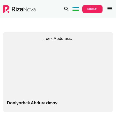
KIRISH
Doniyorbek Abduraximov