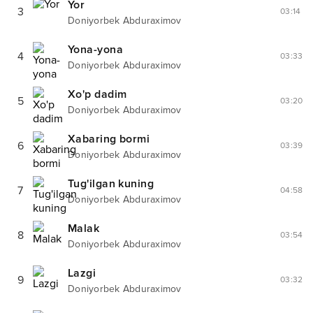
Yor
3
03:14
Doniyorbek Abduraximov
Yona-yona
4
03:33
Doniyorbek Abduraximov
Xo'p dadim
5
03:20
Doniyorbek Abduraximov
Xabaring bormi
6
03:39
Doniyorbek Abduraximov
Tug'ilgan kuning
7
04:58
Doniyorbek Abduraximov
Malak
8
03:54
Doniyorbek Abduraximov
Lazgi
9
03:32
Doniyorbek Abduraximov