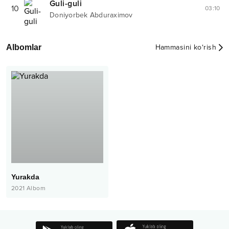
Guli-guli
10
03:10
Doniyorbek Abduraximov
Albomlar
Hammasini ko‘rish
Yurakda
2021
Albom