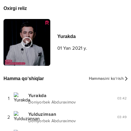
Oxirgi reliz
Yurakda
01 Yan 2021 y.
Hamma qo‘shiqlar
Hammasini ko‘rish
Yurakda
1
03:42
Doniyorbek Abduraximov
Yulduzimsan
2
03:49
Doniyorbek Abduraximov