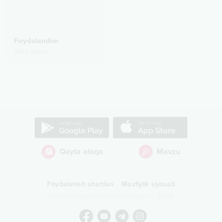
Foydalandim
2022
Albom
Qayta aloqa
Mavzu
Foydalanish shartlari
Maxfiylik siyosati
Barcha huquqlar himoyalangan
©
2026