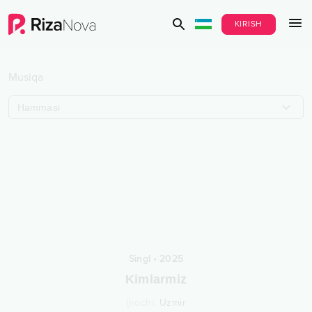
KIRISH
Musiqa
Hammasi
Singl
•
2025
Kimlarmiz
Ijrochi
:
Uzmir