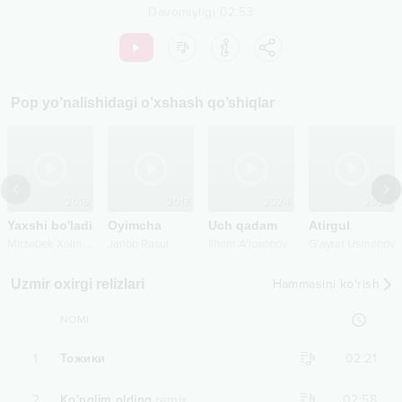
Davomiyligi
02:53
Pop
yo’nalishidagi o’xshash qo’shiqlar
2016
2017
2024
2025
Yaxshi bo'ladi
Oyimcha
Uch qadam
Atirgul
M
irzabek Xolmedov
Janob Rasul
Ilhom A'loxonov
G'ayrat Usmonov
Uzmir oxirgi relizlari
Hammasini ko‘rish
NOMI
1
Тожики
02:21
2
Ko’nglim olding
remix
02:58