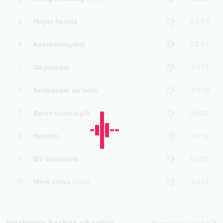
3
Hayot haqida
03:39
4
Kelisholmaymiz
02:54
5
Qaynonam
03:13
6
Sevmasam bo'lmas
03:19
7
Barini to'xtataylik
04:00
8
Halolim
03:18
9
Biz bandamiz
02:55
10
Meni emas
cover
04:13