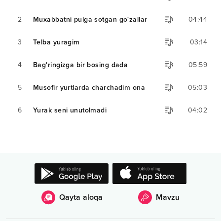
2
Muxabbatni pulga sotgan go'zallar
04:44
3
Telba yuragim
03:14
4
Bag'ringizga bir bosing dada
05:59
5
Musofir yurtlarda charchadim ona
05:03
6
Yurak seni unutolmadi
04:02
Qayta aloqa
Mavzu