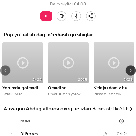
Davomiyligi
04:08
Pop
yo’nalishidagi o’xshash qo’shiqlar
2022
2025
2025
Yonimda qolmading
Omading
Kelajakdamiz bugun
,
Uzmir
Mira
Umar Jumaniyozov
Rustam Ismatov
Anvarjon Abdug'afforov oxirgi relizlari
Hammasini ko‘rish
NOMI
1
Dilfuzam
04:21