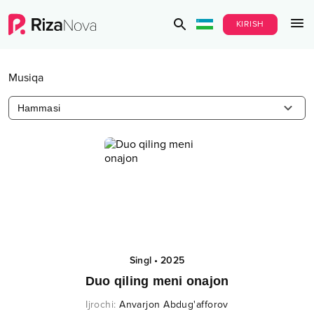
KIRISH
Musiqa
Hammasi
Singl
•
2025
Duo qiling meni onajon
Ijrochi
:
Anvarjon Abdug'afforov