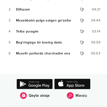
2
Dilfuzam
04:21
3
Muxabbatni pulga sotgan go'zallar
04:44
4
Telba yuragim
03:14
5
Bag'ringizga bir bosing dada
05:59
6
Musofir yurtlarda charchadim ona
05:03
Qayta aloqa
Mavzu