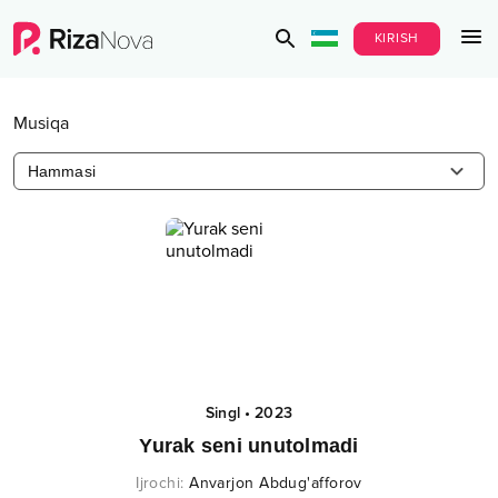
KIRISH
Musiqa
Hammasi
Singl
•
2023
Yurak seni unutolmadi
Ijrochi
:
Anvarjon Abdug'afforov