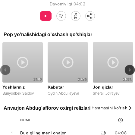
Davomiyligi
04:02
Pop
yo’nalishidagi o’xshash qo’shiqlar
2010
2025
2020
Yoshlarmiz
Kabutar
Jon qizlar
Bunyodbek Saidov
Oydin Abdullayeva
Sherali Jo'rayev
Anvarjon Abdug'afforov oxirgi relizlari
Hammasini ko‘rish
NOMI
1
Duo qiling meni onajon
04:08